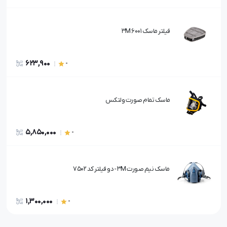
فیلتر ماسک 3M 6001
623,900
-
ماسک تمام صورت ولتکس
5,850,000
-
ماسک نیم صورت 3M - دو فیلتر کد 7502
1,300,000
-