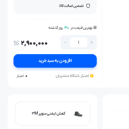
تضمین اصالت کالا
🤩 بهترین قیمت در
30
روز گذشته
👁️ +
500
نفر این کالا را مشاهده کرده‌اند
🤩 بهترین قیمت در
30
روز گذشته
2,900,000
افزودن به سبد خرید
امتیاز باشگاه مشتریان
0
امتیاز
کفش ایمنی سوپر 3M