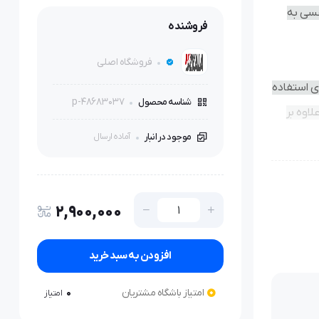
فسی به
فروشنده
فروشگاه اصلی
ی استفاده
p-48683037
شناسه محصول
اوه بر
موجود در انبار
آماده ارسال
2,900,000
افزودن به سبد خرید
امتیاز باشگاه مشتریان
0
امتیاز