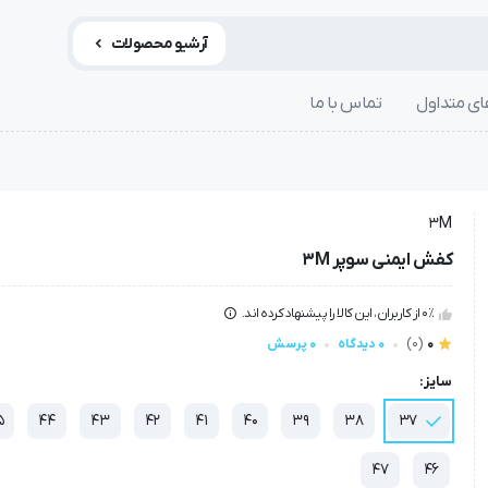
آرشیو محصولات
ی متداول
تماس با ما
3M
کفش ایمنی سوپر 3M
0٪ از کاربران، این کالا را پیشنهاد کرده اند.
0
(0)
0 دیدگاه
0 پرسش
سایز:
5
44
43
42
41
40
39
38
37
47
46