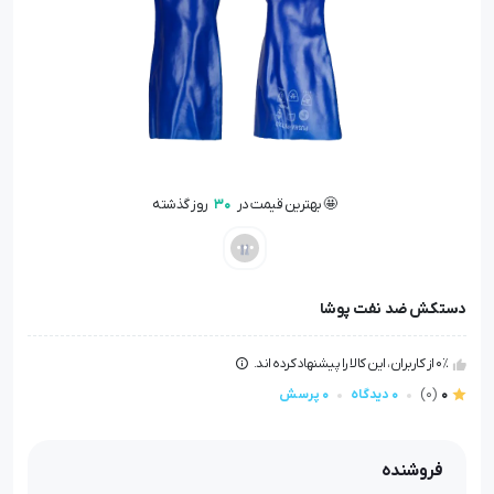
🤩 بهترین قیمت در
30
روز گذشته
👁️ +
200
نفر این کالا را مشاهده کرده‌اند
🤩 بهترین قیمت در
30
روز گذشته
دستکش ضد نفت پوشا
0٪ از کاربران، این کالا را پیشنهاد کرده اند.
0
(0)
0 دیدگاه
0 پرسش
فروشنده