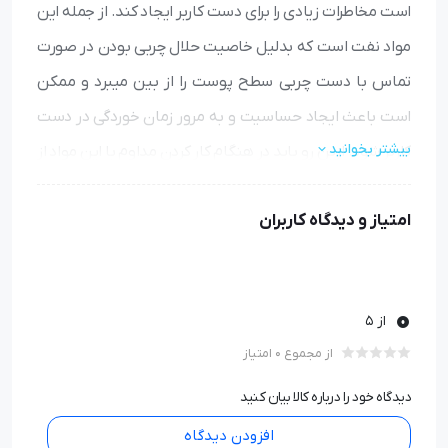
است مخاطرات زیادی را برای دست کاربر ایجاد کند. از جمله این
مواد نفت است که بدلیل خاصیت حلال چربی بودن در صورت
تماس با دست چربی سطح پوست را از بین میبرد و ممکن
است باعث ایجاد حساسیت و به مرور زمان خوردگی در دست
بیشتر بخوانید
کاربر شود. ازین رو باید در هنگام کار کردن مداوم با این مواد از
دستکش های ضد نفت استفاده کرد.
امتیاز و دیدگاه کاربران
دستکش ضد نفت پوشا gloves-pusha :
این دستکش ها از
PVC
بسیار ضخیم ساخته شده که مانع
رسیدن مواد نفتی به دست فرد میشوند. بدلیل وجود ضخامت
0
از 5
در
دستکش های ضد نفت
ممکن است دست کاربر در هنگام
از مجموع 0 امتیاز
کار با این دستکش ها دچار تعرق بیش از حد شود اما
دیدگاه خود را درباره کالا بیان کنید
دستکش های پوشا دارای آستری نخی هستند که باعث کاهش
افزودن دیدگاه