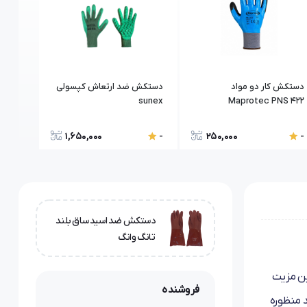
دستکش کار دو مواد
دستکش ضد ارتعاش کپسولی
sunex
Maprotec PNS 422
1,650,000
250,000
-
-
دستکش ضد اسید ساق بلند
تانگ وانگ
ین مزیت
فروشنده
د منظوره