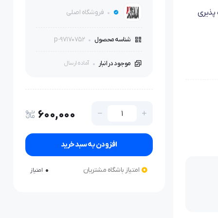
فروشگاه اصلی
گش و انعطاف پذیری
p-97170752
شناسه محصول
موجود در انبار
آماده ارسال
600,000
افزودن به سبد خرید
امتیاز باشگاه مشتریان
0
امتیاز