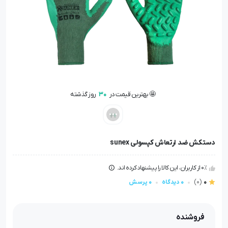
🤩 بهترین قیمت در
30
روز گذشته
👁️ +
200
نفر این کالا را مشاهده کرده‌اند
🤩 بهترین قیمت در
30
روز گذشته
دستکش ضد ارتعاش کپسولی sunex
0٪ از کاربران، این کالا را پیشنهاد کرده اند.
0
(0)
0 دیدگاه
0 پرسش
فروشنده