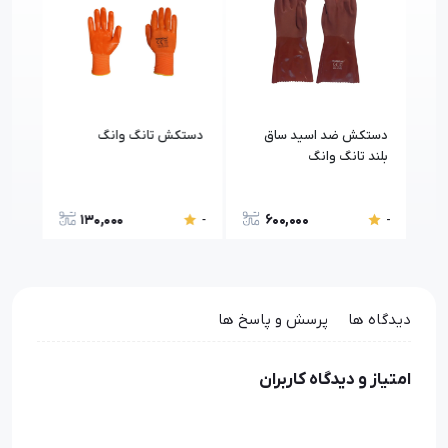
دستکش ضد اسید ساق
دستکش تانگ وانگ
دست
بلند تانگ وانگ
نیتریل
130,000
600,000
-
-
-
دیدگاه ها
پرسش و پاسخ ها
امتیاز و دیدگاه کاربران