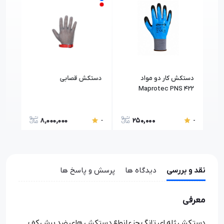
دستکش کار دو مواد
دستکش قصابی
دست
Maprotec PNS 422
کپسولی
8,000,000
250,000
-
-
-
نقد و بررسی
دیدگاه ها
پرسش و پاسخ ها
معرفی
دستکش ژله ای تانگ جزء انواع دستکش های ضد برش کف