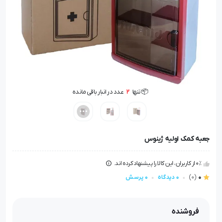
🤩 بهترین قیمت در
30
روز گذشته
📦 تنها
2
عدد در انبار باقی مانده
👁️ +
200
نفر این کالا را مشاهده کرده‌اند
🤩 بهترین قیمت در
30
روز گذشته
جعبه کمک اولیه ژینوس
0٪ از کاربران، این کالا را پیشنهاد کرده اند.
0
(0)
0 دیدگاه
0 پرسش
فروشنده