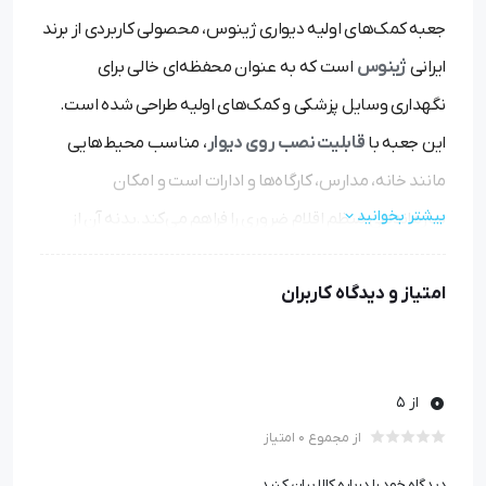
جعبه کمک‌های اولیه دیواری ژینوس، محصولی کاربردی از برند
ایرانی
ژینوس
است که به عنوان محفظه‌ای خالی برای
نگهداری وسایل پزشکی و کمک‌های اولیه طراحی شده است.
این جعبه با
قابلیت نصب روی دیوار
، مناسب محیط‌هایی
مانند خانه، مدارس، کارگاه‌ها و ادارات است و امکان
بیشتر بخوانید
سازماندهی منظم اقلام ضروری را فراهم می‌کند.بدنه آن از
پلاستیک مقاوم
ساخته شده و دارای طبقات قابل تنظیم است
امتیاز و دیدگاه کاربران
که انعطاف‌پذیری بالایی در چیدمان ایجاد می‌کند. جعبه
معمولاً بدون محتویات عرضه می‌شود و کاربر می‌تواند اقلام
مورد نیاز را خود اضافه کند. ابعاد تقریبی آن
۳۸×۲۴×۱۲
0
از 5
سانتی‌متر
گزارش شده که فضای مناسبی برای ذخیره‌سازی
از مجموع 0 امتیاز
فراهم می‌آورد.
دیدگاه خود را درباره کالا بیان کنید