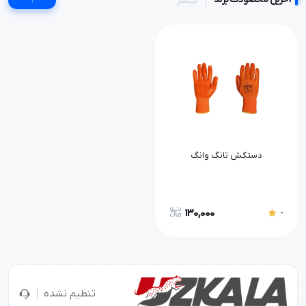
بیشتر
دستکش تانگ وانگ
130,000
-
تنظیم نشده